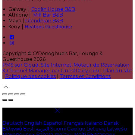
Galway |
Coolin House B&B
Athlone |
Mill Bar B&B
Mayo |
Glenderan B&B
Kerry |
Heatons Guesthouse
Copyright ©
O'Donoghue's Bar, Lounge &
Guesthouse 2026
PMS sur Cloud, Site Internet, Moteur de Réservation
& Channel Manager par GuestDiary.com
|
Plan du site
|
Politique des cookies
|
Termes et Conditions
Select language
Deutsch
English
Español
Français
Italiano
Dansk
Ελληνικά
Eesti
العربية
Suomi
Gaeilge
Lietuvių
Latviešu
Македонски
Bahasa melayu
Malti
Български