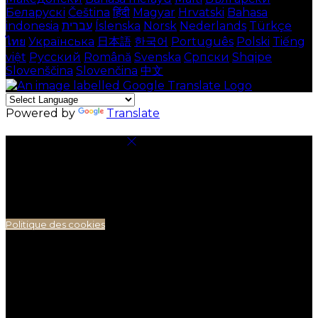
Беларускі
Čeština
हिंदी
Magyar
Hrvatski
Bahasa
indonesia
עברית
Íslenska
Norsk
Nederlands
Türkçe
ไทย
Українська
日本語
한국어
Português
Polski
Tiếng
việt
Русский
Română
Svenska
Српски
Shqipe
Slovenščina
Slovenčina
中文
Powered by
Translate
Paramètres des cookies
Pour assurer une expérience optimale sur notre site,
nous utilisons des cookies. Cela permet notamment
d'afficher des informations dans votre langue locale,
et de collecter des données e-commerce.
Politique des cookies
Cookies nécessaires
Les cookies nécessaires sont indispensables au bon
fonctionnement du site. Les désactiver vous
empêchera d’utiliser ce site.