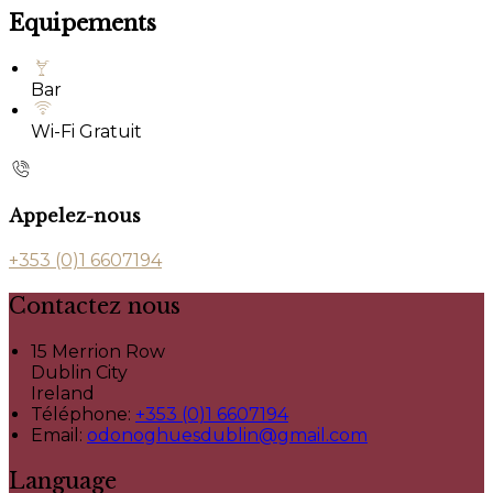
Equipements
Bar
Wi-Fi Gratuit
Appelez-nous
+353 (0)1 6607194
Contactez nous
15 Merrion Row
Dublin City
Ireland
Téléphone
:
+353 (0)1 6607194
Email:
odonoghuesdublin@gmail.com
Language