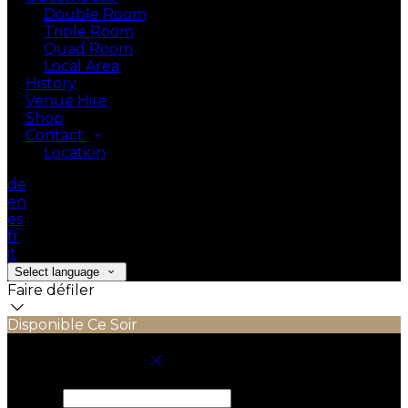
Double Room
Triple Room
Quad Room
Local Area
History
Venue Hire
Shop
Contact
Location
de
en
es
fr
it
Select language
Faire défiler
Disponible Ce Soir
Réservez votre séjour
Arrivée