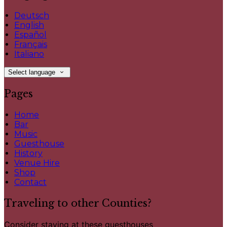
Deutsch
English
Español
Français
Italiano
Select language
Pages
Home
Bar
Music
Guesthouse
History
Venue Hire
Shop
Contact
Traveling to other Counties?
Consider staying at these guesthouses