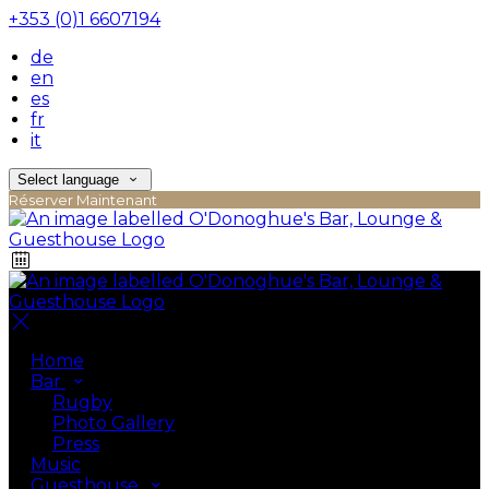
+353 (0)1 6607194
de
en
es
fr
it
Select language
Réserver Maintenant
Home
Bar
Rugby
Photo Gallery
Press
Music
Guesthouse