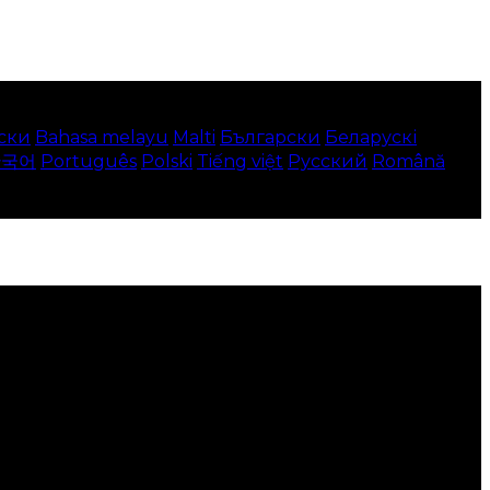
ски
Bahasa melayu
Malti
Български
Беларускі
한국어
Português
Polski
Tiếng việt
Русский
Română
o gồm hiển thị thông tin bằng ngôn ngữ địa phương
g thể sử dụng trang web này.