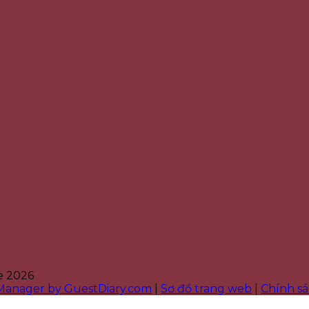
e 2026
 Manager by GuestDiary.com
|
Sơ đồ trang web
|
Chính s