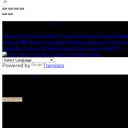
Chọn ngôn ngữ
Deutsch
English
Español
Français
Italiano
Dansk
Ελληνι
Čeština
हिंदी
Magyar
Hrvatski
Bahasa indonesia
עברית
Ísl
Svenska
Српски
Shqipe
Slovenščina
Slovenčina
中文
Powered by
Translate
Cài đặt cookie
Cookie được sử dụng để đảm bảo bạn có được trải nghi
của bạn nếu có và phân tích thương mại điện tử.
Chính sách
Cookie cần thiết
Cookie cần thiết là điều cần thiết để trang web hoạt đ