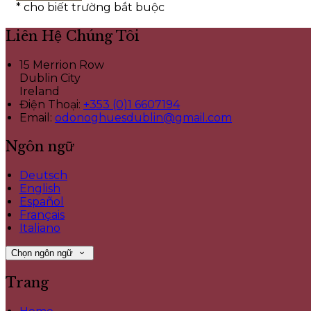
*
cho biết trường bắt buộc
Liên Hệ Chúng Tôi
15 Merrion Row
Dublin City
Ireland
Điện Thoại
:
+353 (0)1 6607194
Email:
odonoghuesdublin@gmail.com
Ngôn ngữ
Deutsch
English
Español
Français
Italiano
Chọn ngôn ngữ
Trang