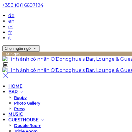
+353 (0)1 6607194
de
en
es
fr
it
Chọn ngôn ngữ
Đặt Ngay
HOME
BAR
Rugby
Photo Gallery
Press
MUSIC
GUESTHOUSE
Double Room
Triple Room