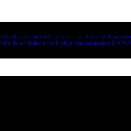
κά
Eesti
العربية
Suomi
Gaeilge
Lietuvių
Latviešu
Македон
enska
Norsk
Nederlands
Türkçe
ไทย
Українська
日本語
ệm tốt nhất trên trang web của chúng tôi. Điều này ba
ộng. Vô hiệu hóa các cookie này có nghĩa là bạn sẽ khôn