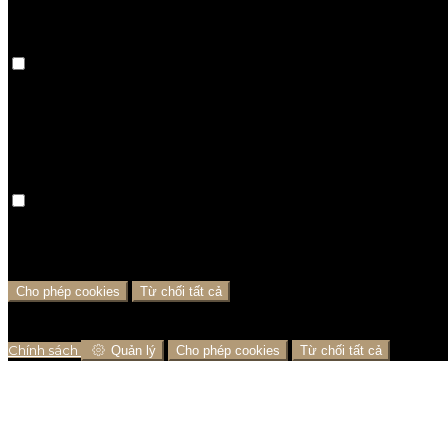
Cookie ưu tiên
Cookie ưu tiên được sử dụng để theo dõi các tùy chọn 
sẽ không được ghi nhớ trong lần truy cập tiếp theo củ
Phân tích cookies
Chúng tôi sử dụng cookie phân tích để giúp chúng tôi
tôi. Điều này giúp chúng tôi đưa ra quyết định kinh do
Cho phép cookies
Từ chối tất cả
Cookie được sử dụng để đảm bảo bạn có được trải nghi
của bạn nếu có và phân tích thương mại điện tử.
Chính sách
Quản lý
Cho phép cookies
Từ chối tất cả