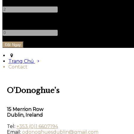
-
+
Trẻ em
-
+
Trang Chủ
Contact
O'Donoghue's
15 Merrion Row
Dublin, Ireland
Tel:
+353 (0)1 6607194
Email:
odonoghuesdublin@gmail.com