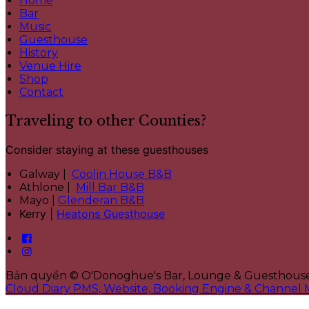
Home
Bar
Music
Guesthouse
History
Venue Hire
Shop
Contact
Traveling to other Counties?
Consider staying at these guesthouses
Galway |
Coolin House B&B
Athlone |
Mill Bar B&B
Mayo |
Glenderan B&B
Kerry |
Heatons Guesthouse
Bản quyền
©
O'Donoghue's Bar, Lounge & Guesthous
Cloud Diary PMS, Website, Booking Engine & Channel