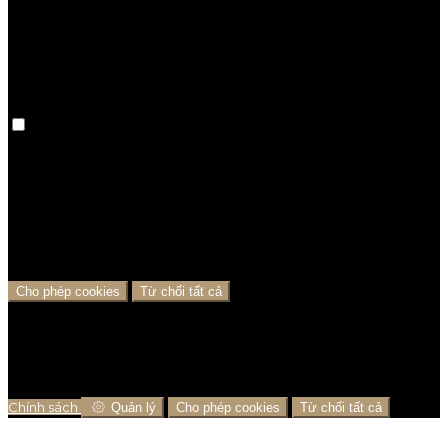
web. Vô hiệu hóa các cookie này có nghĩa là tùy chọn
của bạn sẽ không được ghi nhớ trong lần truy cập
tiếp theo của bạn.
Phân tích cookies
Chúng tôi sử dụng cookie phân tích để giúp chúng
tôi hiểu quy trình mà người dùng trải qua từ khi truy
cập trang web của chúng tôi đến khi đặt phòng với
chúng tôi. Điều này giúp chúng tôi đưa ra quyết định
kinh doanh sáng suốt và đưa ra mức giá tốt nhất có
thể.
Cho phép cookies
Từ chối tất cả
Cookie được sử dụng để đảm bảo bạn có được trải
nghiệm tốt nhất trên trang web của chúng tôi. Điều
này bao gồm hiển thị thông tin bằng ngôn ngữ địa
phương của bạn nếu có và phân tích thương mại
điện tử.
Chính sách
Quản lý
Cho phép cookies
Từ chối tất cả