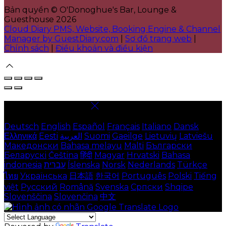
Bản quyền
©
O'Donoghue's Bar, Lounge &
Guesthouse 2026
Cloud Diary PMS, Website, Booking Engine & Channel
Manager by GuestDiary.com
|
Sơ đồ trang web
|
Chính sách
|
Điều khoản và điều kiện
Chọn ngôn ngữ
Deutsch
English
Español
Français
Italiano
Dansk
Ελληνικά
Eesti
العربية
Suomi
Gaeilge
Lietuvių
Latviešu
Македонски
Bahasa melayu
Malti
Български
Беларускі
Čeština
हिंदी
Magyar
Hrvatski
Bahasa
indonesia
עברית
Íslenska
Norsk
Nederlands
Türkçe
ไทย
Українська
日本語
한국어
Português
Polski
Tiếng
việt
Русский
Română
Svenska
Српски
Shqipe
Slovenščina
Slovenčina
中文