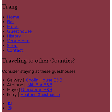
Trang
Home
Bar
Music
Guesthouse
History
Venue Hire
Shop
Contact
Traveling to other Counties?
Consider staying at these guesthouses
Galway |
Coolin House B&B
Athlone |
Mill Bar B&B
Mayo |
Glenderan B&B
Kerry |
Heatons Guesthouse