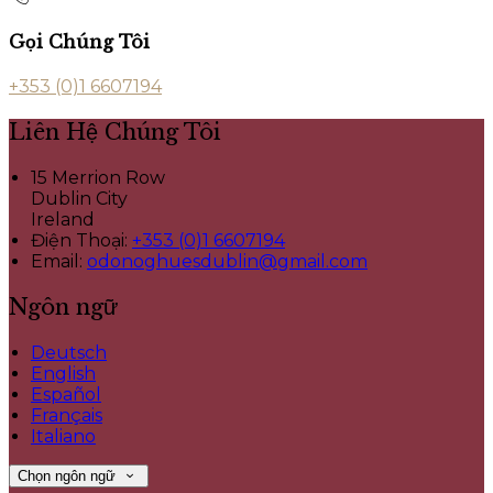
Gọi Chúng Tôi
+353 (0)1 6607194
Liên Hệ Chúng Tôi
15 Merrion Row
Dublin City
Ireland
Điện Thoại
:
+353 (0)1 6607194
Email:
odonoghuesdublin@gmail.com
Ngôn ngữ
Deutsch
English
Español
Français
Italiano
Chọn ngôn ngữ