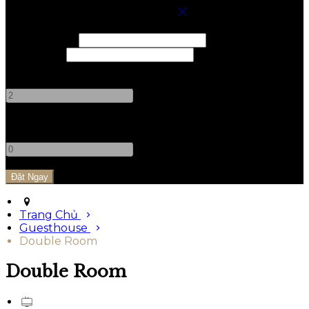
Chọn Phòng Cho Kỳ Nghỉ Của Bạn
Nhận phòng
Trả phòng
Người lớn
-
+
Trẻ em
-
+
Trang Chủ
Guesthouse
Double Room
Double Room