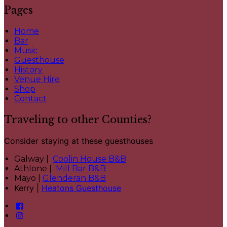
Pages
Home
Bar
Music
Guesthouse
History
Venue Hire
Shop
Contact
Traveling to other Counties?
Consider staying at these guesthouses
Galway |
Coolin House B&B
Athlone |
Mill Bar B&B
Mayo |
Glenderan B&B
Kerry |
Heatons Guesthouse