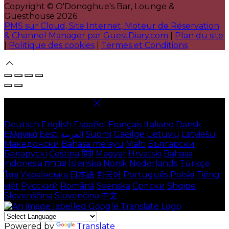
Copyright ©
O'Donoghue's Bar, Lounge &
Guesthouse 2026
PMS sur Cloud, Site Internet, Moteur de Réservation
& Channel Manager par GuestDiary.com
|
Plan du site
|
Politique des cookies
|
Termes et Conditions
Select language
Deutsch
English
Español
Français
Italiano
Dansk
Ελληνικά
Eesti
العربية
Suomi
Gaeilge
Lietuvių
Latviešu
Македонски
Bahasa melayu
Malti
Български
Беларускі
Čeština
हिंदी
Magyar
Hrvatski
Bahasa
indonesia
עברית
Íslenska
Norsk
Nederlands
Türkçe
ไทย
Українська
日本語
한국어
Português
Polski
Tiếng
việt
Русский
Română
Svenska
Српски
Shqipe
Slovenščina
Slovenčina
中文
Powered by
Translate