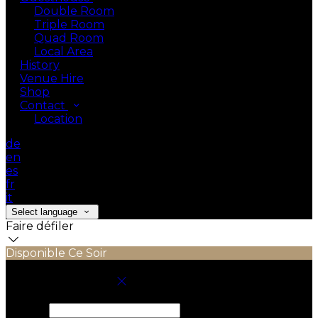
Double Room
Triple Room
Quad Room
Local Area
History
Venue Hire
Shop
Contact
Location
de
en
es
fr
it
Select language
Faire défiler
Disponible Ce Soir
Réservez votre séjour
Arrivée