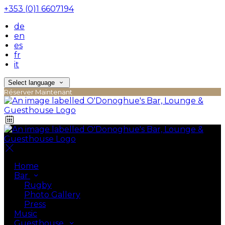
+353 (0)1 6607194
de
en
es
fr
it
Select language
Réserver Maintenant
Home
Bar
Rugby
Photo Gallery
Press
Music
Guesthouse