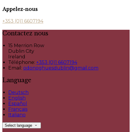
Appelez-nous
+353 (0)1 6607194
Contactez nous
15 Merrion Row
Dublin City
Ireland
Téléphone
:
+353 (0)1 6607194
Email:
odonoghuesdublin@gmail.com
Language
Deutsch
English
Español
Français
Italiano
Select language