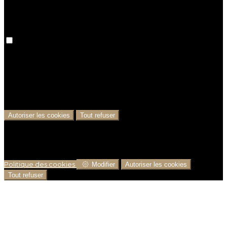
Cookies analytiques
Nous utilisons des cookies analytiques afin de mieux
comprendre le parcours des utilisateurs, depuis leur
visite sur notre site jusqu’à la réservation. Cela nous
permet de prendre des décisions commerciales
éclairées et de proposer les meilleurs prix possibles.
Autoriser les cookies
Tout refuser
Pour assurer une expérience optimale sur notre site,
nous utilisons des cookies. Cela permet notamment
d'afficher des informations dans votre langue locale,
et de collecter des données e-commerce.
Politique des cookies
Modifier
Autoriser les cookies
Tout refuser