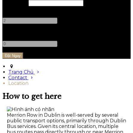
Trả phòng
Người lớn
-
+
Trẻ em
-
+
Trang Chủ
Contact
Location
How to get here
Merrion Row in Dublin is well-served by several
public transport options, primarily through Dublin
Bus services. Given its central location, multiple
bus routes pass directly through or near Merrion