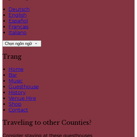
Deutsch
English
Español
Français
Italiano
Chọn ngôn ngữ
Trang
Home
Bar
Music
Guesthouse
History
Venue Hire
Shop
Contact
Traveling to other Counties?
Consider staying at these guesthouses