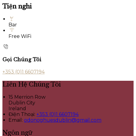
Tiện nghi
Bar
Free WiFi
Gọi Chúng Tôi
+353 (0)1 6607194
Liên Hệ Chúng Tôi
15 Merrion Row
Dublin City
Ireland
Điện Thoại
:
+353 (0)1 6607194
Email:
odonoghuesdublin@gmail.com
Ngôn ngữ