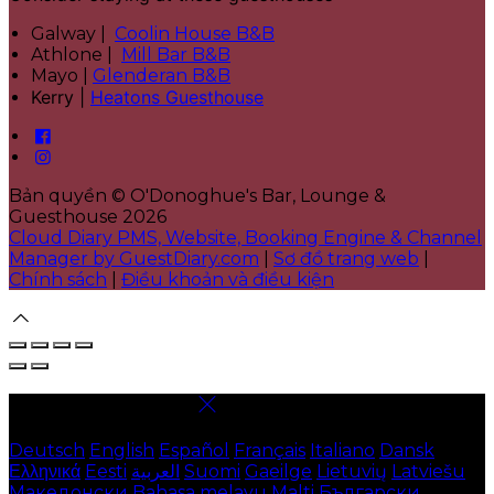
Galway |
Coolin House B&B
Athlone |
Mill Bar B&B
Mayo |
Glenderan B&B
Kerry |
Heatons Guesthouse
Bản quyền
©
O'Donoghue's Bar, Lounge &
Guesthouse 2026
Cloud Diary PMS, Website, Booking Engine & Channel
Manager by GuestDiary.com
|
Sơ đồ trang web
|
Chính sách
|
Điều khoản và điều kiện
Chọn ngôn ngữ
Deutsch
English
Español
Français
Italiano
Dansk
Ελληνικά
Eesti
العربية
Suomi
Gaeilge
Lietuvių
Latviešu
Македонски
Bahasa melayu
Malti
Български