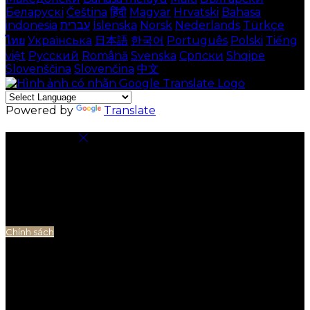
Беларускі
Čeština
हिंदी
Magyar
Hrvatski
Bahasa
indonesia
עברית
Íslenska
Norsk
Nederlands
Türkçe
ไทย
Українська
日本語
한국어
Português
Polski
Tiếng
việt
Русский
Română
Svenska
Српски
Shqipe
Slovenščina
Slovenčina
中文
Powered by
Translate
Cài đặt cookie
Cookie được sử dụng để đảm bảo bạn có được trải
nghiệm tốt nhất trên trang web của chúng tôi. Điều
này bao gồm hiển thị thông tin bằng ngôn ngữ địa
phương của bạn nếu có và phân tích thương mại
điện tử.
Chính sách
Cookie cần thiết
Cookie cần thiết là điều cần thiết để trang web hoạt
động. Vô hiệu hóa các cookie này có nghĩa là bạn sẽ